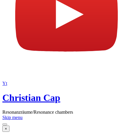
Yt
Christian Cap
Resonanzräume/Resonance chambers
Skip menu
×