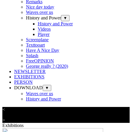
Remarks
Nice day today
Waves over us
History and Power
▼
History and Power
Videos
Player
Screenplane
Texttooart
Have A Nice Day
Splash
FreeOPINION
George really ? (2020)
NEWSLETTER
EXHIBITIONS
PERSON
DOWNLOAD
▼
Waves over us
History and Power
<
>
Exhibitions