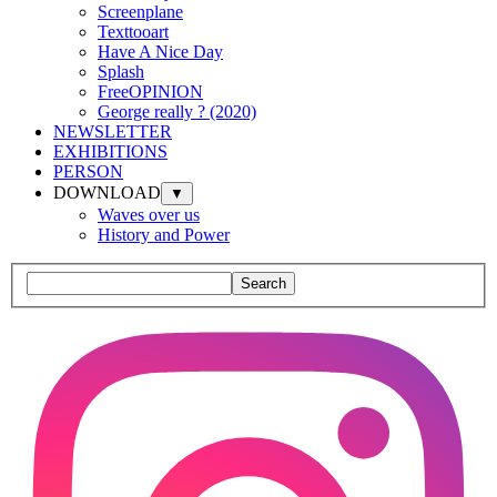
Screenplane
Texttooart
Have A Nice Day
Splash
FreeOPINION
George really ? (2020)
NEWSLETTER
EXHIBITIONS
PERSON
DOWNLOAD
▼
Waves over us
History and Power
Search