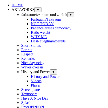
HOME
ART/WORKS
▼
farbraum/textraum und zurück
▼
Farbraum/Textraum
NOT TODAY
Patience erases democracy
Ratio weicht
WHY ME
DasNeueglimmtbereits
Short Stories
Portrait
Respect
Remarks
Nice day today
Waves over us
History and Power
▼
History and Power
Videos
Player
Screenplane
Texttooart
Have A Nice Day
Splash
FreeOPINION