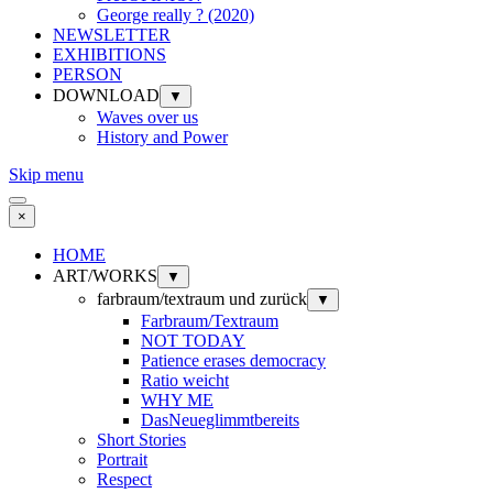
George really ? (2020)
NEWSLETTER
EXHIBITIONS
PERSON
DOWNLOAD
▼
Waves over us
History and Power
Skip menu
×
HOME
ART/WORKS
▼
farbraum/textraum und zurück
▼
Farbraum/Textraum
NOT TODAY
Patience erases democracy
Ratio weicht
WHY ME
DasNeueglimmtbereits
Short Stories
Portrait
Respect