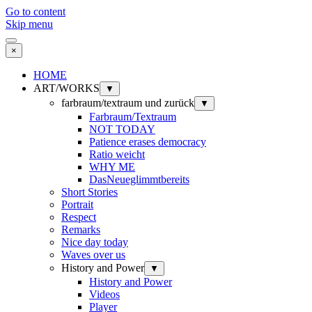
Go to content
Skip menu
×
HOME
ART/WORKS
▼
farbraum/textraum und zurück
▼
Farbraum/Textraum
NOT TODAY
Patience erases democracy
Ratio weicht
WHY ME
DasNeueglimmtbereits
Short Stories
Portrait
Respect
Remarks
Nice day today
Waves over us
History and Power
▼
History and Power
Videos
Player